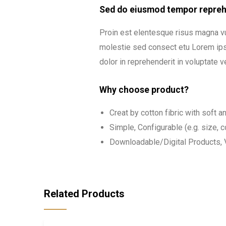
Sed do eiusmod tempor reprehe
Proin est elentesque risus magna v
molestie sed consect etu Lorem ipsu
dolor in reprehenderit in voluptate ve
Why choose product?
Creat by cotton fibric with soft 
Simple, Configurable (e.g. size, co
Downloadable/Digital Products, V
Related Products