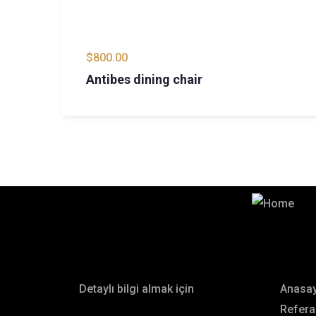
-18%
$
800.00
Antibes dining chair
Teklif almak için lütfen bizim
Bizimle iletişime geçin
Men
Detaylı bilgi almak için
Anasa
Refera