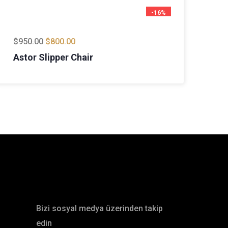
-16%
$
950.00
$
800.00
$
8
Astor Slipper Chair
Ma
Sosyal Medya
Bizi sosyal medya üzerinden takip
edin