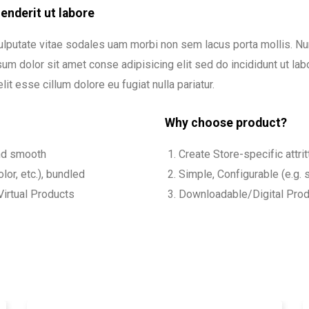
nderit ut labore
ulputate vitae sodales uam morbi non sem lacus porta mollis. 
m dolor sit amet conse adipisicing elit sed do incididunt ut labo
lit esse cillum dolore eu fugiat nulla pariatur.
Why choose product?
and smooth
Create Store-specific attrit
lor, etc.), bundled
Simple, Configurable (e.g. s
irtual Products
Downloadable/Digital Produ