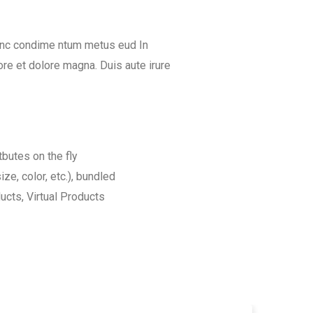
Nunc condime ntum metus eud In
re et dolore magna. Duis aute irure
tbutes on the fly
ize, color, etc.), bundled
cts, Virtual Products