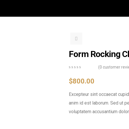
Form Rocking C
(
0
customer revi
0
5
0
out
$
800.00
of
based
Excepteur sint occaecat cupida
on
customer
anim id est laborum. Sed ut pe
ratings
voluptatem accusantium dolor