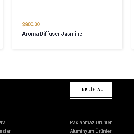
$
800.00
Aroma Diffuser Jasmine
TEKLIF AL
le iletişime geçin.
ü
Hizmetlerimiz
yfa
Paslanmaz Ürünler
nslar
Alüminyum Ürünler