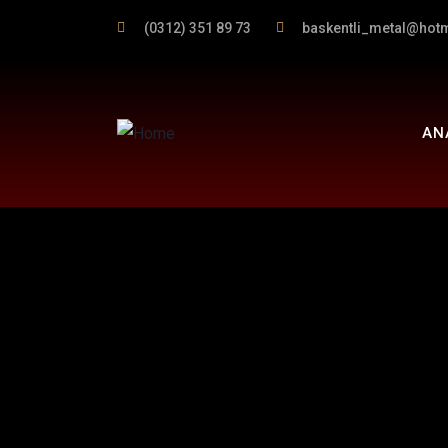
(0312) 351 89 73
baskentli_metal@hot
AN