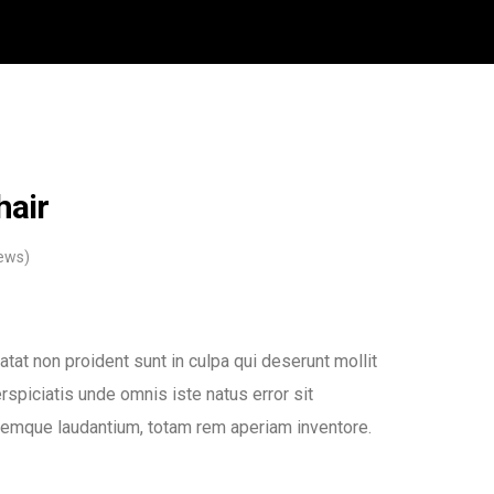
hair
ews)
tat non proident sunt in culpa qui deserunt mollit
rspiciatis unde omnis iste natus error sit
emque laudantium, totam rem aperiam inventore.