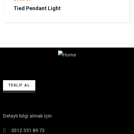
Tied Pendant Light
Teklif almak için lütfen bizimle
iletişime geçin.
TEKLIF AL
Bizimle iletişime geçin
Detaylı bilgi almak için
0312 351 89 73